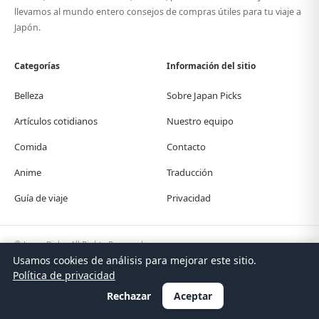
llevamos al mundo entero consejos de compras útiles para tu viaje a
Japón.
Categorías
Información del sitio
Belleza
Sobre Japan Picks
Artículos cotidianos
Nuestro equipo
Comida
Contacto
Anime
Traducción
Guía de viaje
Privacidad
© Japan Picks. All Rights Reserved.
Usamos cookies de análisis para mejorar este sitio.
日本語
한국어
繁體中文
简体中文
English
Deutsch
Español
Français
Italiano
Política de privacidad
Português
Polski
Türkçe
Rechazar
Aceptar