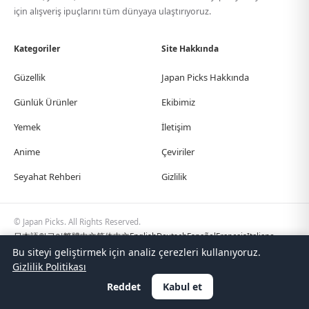
için alışveriş ipuçlarını tüm dünyaya ulaştırıyoruz.
Kategoriler
Site Hakkında
Güzellik
Japan Picks Hakkında
Günlük Ürünler
Ekibimiz
Yemek
İletişim
Anime
Çeviriler
Seyahat Rehberi
Gizlilik
© Japan Picks. All Rights Reserved.
日本語
한국어
繁體中文
简体中文
English
Deutsch
Español
Français
Italiano
Bu siteyi geliştirmek için analiz çerezleri kullanıyoruz.
Português
Polski
Türkçe
Gizlilik Politikası
Reddet
Kabul et