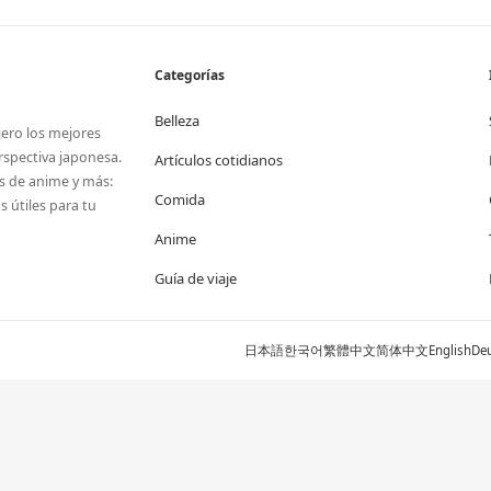
Categorías
Belleza
jero los mejores
rspectiva japonesa.
Artículos cotidianos
os de anime y más:
Comida
 útiles para tu
Anime
Guía de viaje
日本語
한국어
繁體中文
简体中文
English
De