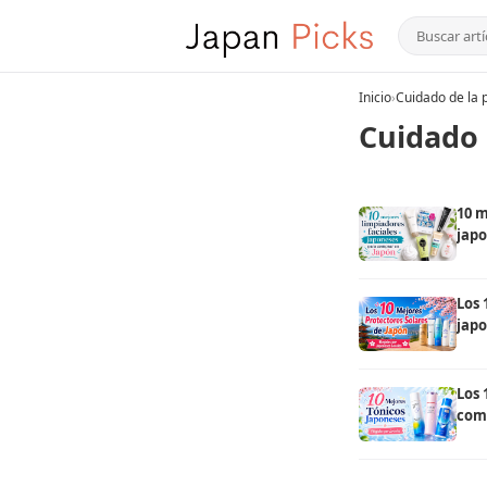
Inicio
›
Cuidado de la p
Cuidado 
10 m
japo
Los 
japo
rec
Los 
com
un l