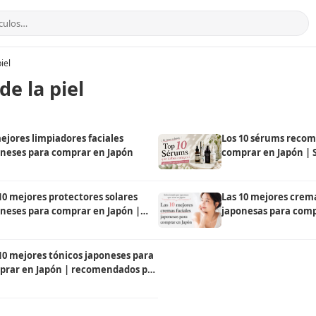
iel
de la piel
ejores limpiadores faciales
Los 10 sérums reco
neses para comprar en Japón
comprar en Japón | 
japoneses locales
10 mejores protectores solares
Las 10 mejores crema
neses para comprar en Japón |
japonesas para comp
omendados por un local
10 mejores tónicos japoneses para
prar en Japón | recomendados por
ocal