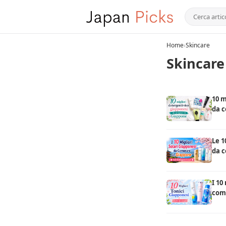
Home
›
Skincare
Skincare
10 m
da 
Le 1
da c
un l
I 10
comp
loca