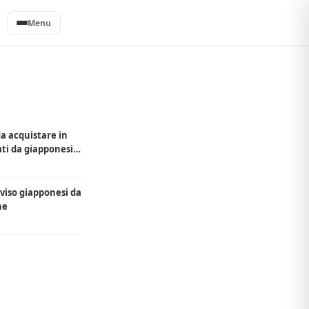
Menu
 da acquistare in
ti da giapponesi
 viso giapponesi da
ne