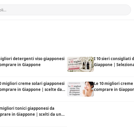
igliori detergenti viso giapponesi
I 10 sieri consigliati
comprare in Giappone
Giappone | Seleziona
locali
0 migliori creme solari giapponesi
Le 10 migliori creme
omprare in Giappone | scelte da
comprare in Giappo
ocal
 migliori tonici giapponesi da
rare in Giappone | scelti da un
l