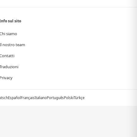
Info sul sito
Chi siamo
Il nostro team
Contatti
Traduzioni
Privacy
utsch
Español
Français
Italiano
Português
Polski
Türkçe