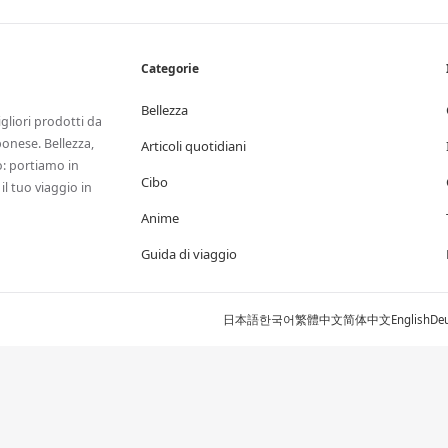
Categorie
Bellezza
igliori prodotti da
onese. Bellezza,
Articoli quotidiani
ro: portiamo in
Cibo
il tuo viaggio in
Anime
Guida di viaggio
日本語
한국어
繁體中文
简体中文
English
De