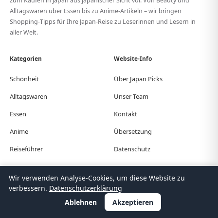
zum Kaufen in Japan aus japanischer Sicht vor. Von Beauty und
Alltagswaren über Essen bis zu Anime-Artikeln – wir bringen
Shopping-Tipps für Ihre Japan-Reise zu Leserinnen und Lesern in
aller Welt.
Kategorien
Website-Info
Schönheit
Über Japan Picks
Alltagswaren
Unser Team
Essen
Kontakt
Anime
Übersetzung
Reiseführer
Datenschutz
Wir verwenden Analyse-Cookies, um diese Website zu
© Japan Picks. All Rights Reserved.
verbessern.
Datenschutzerklärung
日本語
한국어
繁體中文
简体中文
English
Deutsch
Español
Français
Italiano
Português
Polski
Türkçe
Ablehnen
Akzeptieren