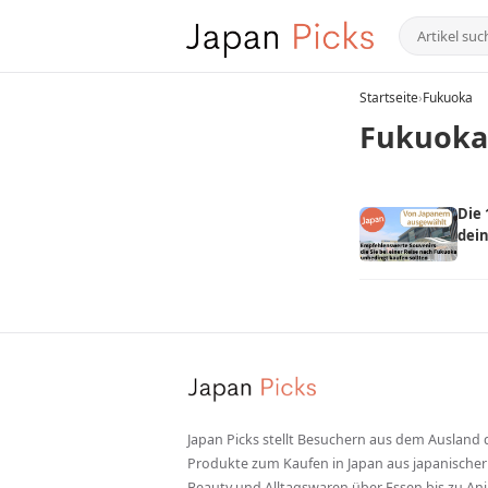
Startseite
›
Fukuoka
Fukuoka
Die 
dein
Pro
Ein
Japan Picks stellt Besuchern aus dem Ausland 
Produkte zum Kaufen in Japan aus japanischer 
Beauty und Alltagswaren über Essen bis zu Ani