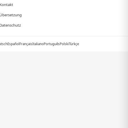
Kontakt
Übersetzung
Datenschutz
utsch
Español
Français
Italiano
Português
Polski
Türkçe