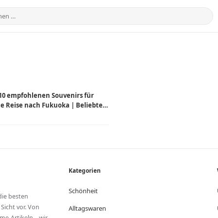
10 empfohlenen Souvenirs für
e Reise nach Fukuoka | Beliebte
dukte, ausgewählt von
heimischen aus Japan
Kategorien
Schönheit
die besten
Sicht vor. Von
Alltagswaren
me-Artikeln – wir