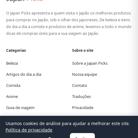
O Japan Picks apresenta a quem visita o Japão os melhores produtos
para comprar no Japão, sob o olhar dos japoneses. De beleza e itens
do dia a dia a comida e produtos de anime, levamos a todo o mundo
dicas de compras úteis para a sua viagem ao Japão.
Categorias
Sobre o site
Beleza
Sobre a Japan Picks
Artigos do dia a dia
Nossa equipe
Comida
Contato
Anime
Traduções
Guia de viagem
Privacidade
Usamos cookies de análise para ajudar a melhorar este site.
© Japan Picks. All Rights Reserved.
Política de privacidade
日本語
한국어
繁體中文
简体中文
English
Deutsch
Español
Français
Italiano