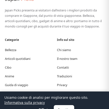
Japan Picks presenta ai visitatori dall'estero i migliori prodotti da
comprare in Giappone, dal punto di vista giapponese. Bellezza,
articoli quotidiani, cibo, gadget di anime e altro: portiamo in tutto il
mondo consigli per gli acquisti durante il tuo viaggio in Giappone.
Categorie
Info sul sito
Bellezza
Chi siamo
Articoli quotidiani
Il nostro team
Cibo
Contatti
Anime
Traduzioni
Guida di viaggio
Privacy
Usiamo cookie di analisi per migliorare questo sito.
© Japan Picks. All Rights Reserved.
Informativa sulla privacy
日本語
한국어
繁體中文
简体中文
English
Deutsch
Español
Français
Italiano