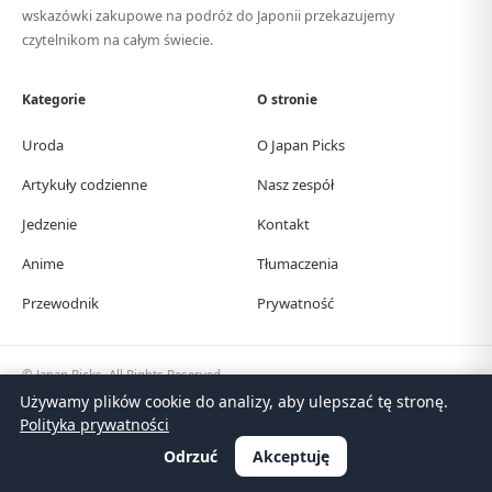
wskazówki zakupowe na podróż do Japonii przekazujemy
czytelnikom na całym świecie.
Kategorie
O stronie
Uroda
O Japan Picks
Artykuły codzienne
Nasz zespół
Jedzenie
Kontakt
Anime
Tłumaczenia
Przewodnik
Prywatność
© Japan Picks. All Rights Reserved.
日本語
한국어
繁體中文
简体中文
English
Deutsch
Español
Français
Italiano
Używamy plików cookie do analizy, aby ulepszać tę stronę.
Português
Polski
Türkçe
Polityka prywatności
Odrzuć
Akceptuję