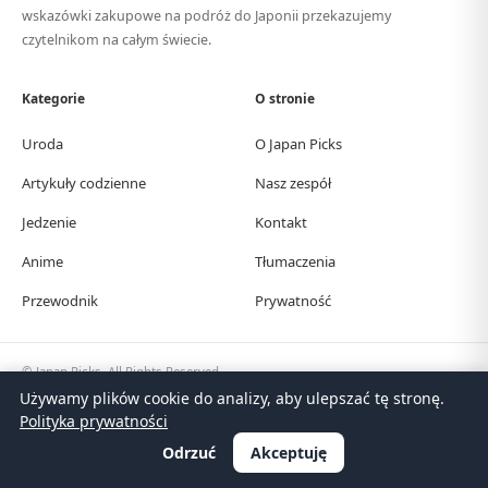
wskazówki zakupowe na podróż do Japonii przekazujemy
czytelnikom na całym świecie.
Kategorie
O stronie
Uroda
O Japan Picks
Artykuły codzienne
Nasz zespół
Jedzenie
Kontakt
Anime
Tłumaczenia
Przewodnik
Prywatność
© Japan Picks. All Rights Reserved.
日本語
한국어
繁體中文
简体中文
English
Deutsch
Español
Français
Italiano
Używamy plików cookie do analizy, aby ulepszać tę stronę.
Português
Polski
Türkçe
Polityka prywatności
Odrzuć
Akceptuję