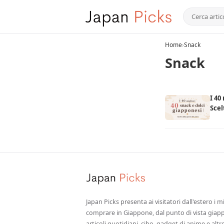
Home
›
Snack
Snack
I 40
Scel
Japan Picks presenta ai visitatori dall'estero i m
comprare in Giappone, dal punto di vista giapp
articoli quotidiani, cibo, gadget di anime e alt