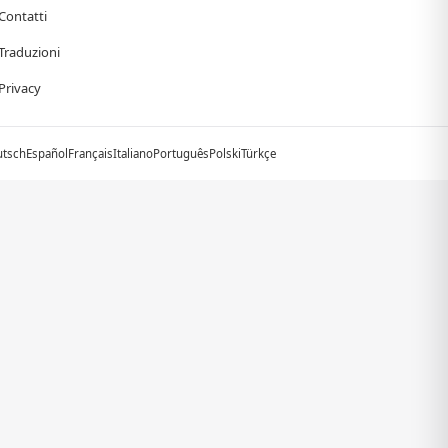
Contatti
Traduzioni
Privacy
utsch
Español
Français
Italiano
Português
Polski
Türkçe