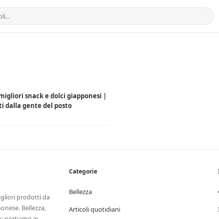
 migliori snack e dolci giapponesi |
ti dalla gente del posto
Categorie
Bellezza
igliori prodotti da
onese. Bellezza,
Articoli quotidiani
ro: portiamo in